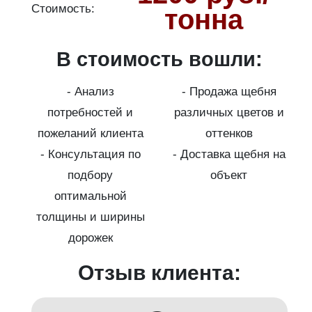
Стоимость:
С
тонна
В стоимость вошли:
о
- Анализ
- Продажа щебня
потребностей и
различных цветов и
пожеланий клиента
оттенков
- Консультация по
- Доставка щебня на
подбору
объект
на
оптимальной
толщины и ширины
дорожек
с
Отзыв клиента: